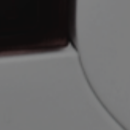
pert
în soluți
ărcare vehi