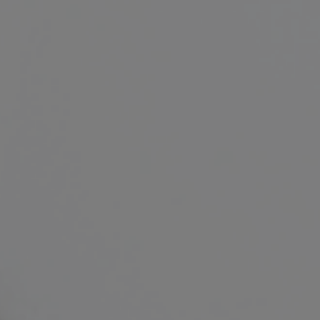
i de
cule