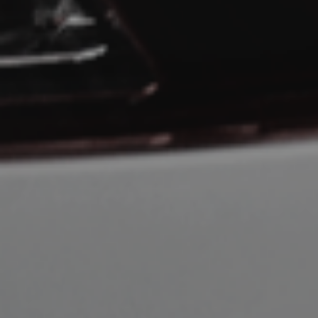
Ex
înc