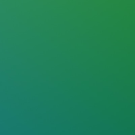
le despre EVGO Gree